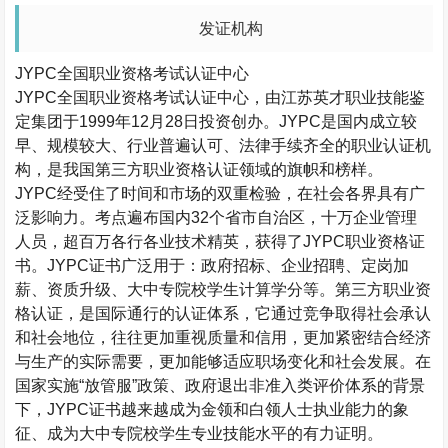
发证机构
JYPC
全国职业资格考试认证中心
JYPC
全国职业资格考试认证中心，由江苏英才职业技能鉴
定集团于
1999
年
12
月
28
日投资创办。
JYPC
是国内成立较
早、规模较大、行业普遍认可、法律手续齐全的职业认证机
构，是我国第三方职业资格认证领域的旗帜和榜样。
JYPC
经受住了时间和市场的双重检验，在社会各界具有广
泛影响力。考点遍布国内
32
个省市自治区，十万企业管理
人员，超百万各行各业技术精英，获得了
JYPC
职业资格证
书。
JYPC
证书广泛用于：政府招标、企业招聘、定岗加
薪、资质升级、大中专院校学生计算学分等。第三方职业资
格认证，是国际通行的认证体系，它通过竞争取得社会承认
和社会地位，往往更加重视质量和信用，更加紧密结合经济
与生产的实际需要，更加能够适应职场变化和社会发展。在
国家实施
“
放管服
”
政策、政府退出非准入类评价体系的背景
下，
JYPC
证书越来越成为金领和白领人士执业能力的象
征、成为大中专院校学生专业技能水平的有力证明。