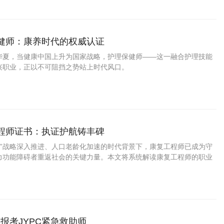
保健师：康养时代的权威认证
华夏，当健康中国上升为国家战略，护理保健师——这一融合护理技能
兴职业，正以不可阻挡之势站上时代风口。
工程师证书：执证护航铸丰碑
30”战略深入推进、人口老龄化加速的时代背景下，康复工程师已成为守
力功能障碍者重返社会的关键力量。本文将系统解读康复工程师的职业
证书价值及JYPC机构的行业影响。
报考JYPC紧急救助师