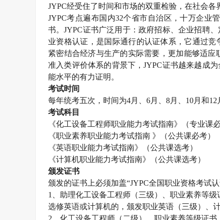
JYPC
经受住了时间和市场的双重检验，在社会各
JYPC
考点遍布国内
32
个省市自治区，十万企业
书。
JYPC
证书广泛用于：政府招标、企业招聘、
业资格认证，是国际通行的认证体系，它通过竞
紧密结合经济与生产的实际需要，更加能够适应职
准入类评价体系的背景下，
JYPC
证书越来越成为
能水平的有力证明。
考试时间
每年统考五次，时间为
4
月、
6
月、
8
月、
10
月和
12
考试科目
《化工设备工程师职业能力考试指南》（专业课
《职业素养职业能力考试指南 》（公共课必考）
《英语职业能力考试指南》（公共课选考）
《计算机职业能力考试指南》（公共课选考）
颁发证书
颁发的证书上必须加盖“
JYPC
全国职业资格考试认
1
、助理化工设备工程师（三级）、职业素养等级
选修英语或计算机的，颁发职业英语（三级）、
2
、化工设备工程师（二级）、职业素养等级证书