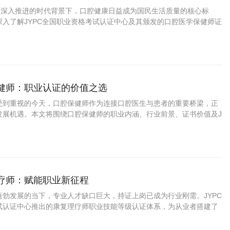
战略深入推进的时代背景下，口腔健康日益成为国民生活质量的核心标
深入了解JYPC全国职业资格考试认证中心及其颁发的口腔医学保健师证
广泛用途。
保健师：职业认证的价值之选
受到重视的今天，口腔保健师作为连接口腔医生与患者的重要桥梁，正
发展机遇。本文将围绕口腔保健师的职业内涵、行业前景、证书价值及J
资格考试认证中心的认证体系展开分析。
理疗师：赋能职业新征程
蓬勃发展的当下，专业人才缺口巨大，持证上岗已成为行业刚需。JYPC
试认证中心推出的康复理疗师职业技能等级认证体系，为从业者搭建了
通道。