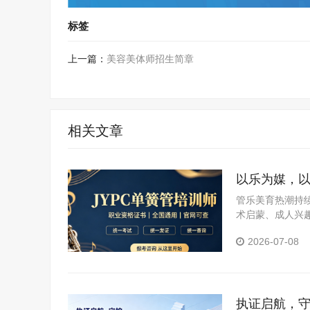
标签
上一篇：
美容美体师招生简章
相关文章
以乐为媒，以
标杆
管乐美育热潮持
术启蒙、成人兴
师的需求日益攀
2026-07-08
格考试认证中心
执证启航，守