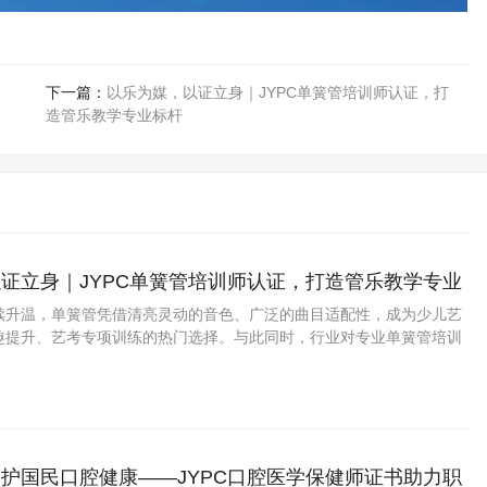
下一篇：
以乐为媒，以证立身｜JYPC单簧管培训师认证，打
造管乐教学专业标杆
证立身｜JYPC单簧管培训师认证，打造管乐教学专业
续升温，单簧管凭借清亮灵动的音色、广泛的曲目适配性，成为少儿艺
趣提升、艺考专项训练的热门选择。与此同时，行业对专业单簧管培训
升，而权威职业资质成为从业者立足市场的核心底气。JYPC全国职业资
重磅推出单簧管培训师全等级认证项目
护国民口腔健康——JYPC口腔医学保健师证书助力职