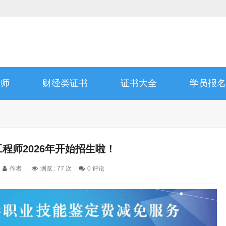
济师
财经类证书
证书大全
学员报名
工程师2026年开始招生啦！
作者 :
浏览 : 77 次
0 评论