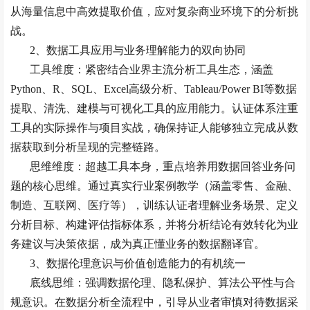
从海量信息中高效提取价值，应对复杂商业环境下的分析挑
战。
2
、
数据工具应用与业务理解能力的双向协同
工具维度：紧密结合业界主流分析工具生态，涵盖
Python
、
R
、
SQL
、
Excel
高级分析、
Tableau/Power BI
等数据
提取、清洗、建模与可视化工具的应用能力。认证体系注重
工具的实际操作与项目实战，确保持证人能够独立完成从数
据获取到分析呈现的完整链路。
思维维度：超越工具本身，重点培养用数据回答业务问
题的核心思维。通过真实行业案例教学（涵盖零售、金融、
制造、互联网、医疗等），训练认证者理解业务场景、定义
分析目标、构建评估指标体系，并将分析结论有效转化为业
务建议与决策依据，成为真正懂业务的数据翻译官。
3
、
数据伦理意识与价值创造能力的有机统一
底线思维：强调数据伦理、隐私保护、算法公平性与合
规意识。在数据分析全流程中，引导从业者审慎对待数据采